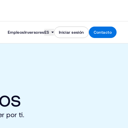
Skip to content
Empleos
Inversores
ES
Iniciar sesión
Contacto
tos
 por ti.