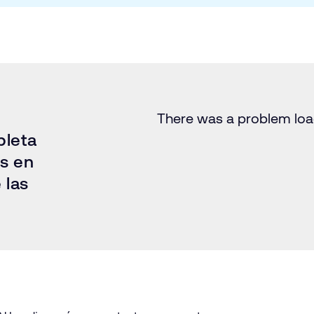
There was a problem loadi
pleta
s en
 las
.